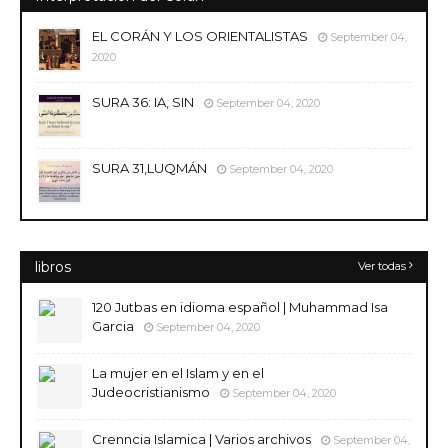
EL CORÁN Y LOS ORIENTALISTAS
September 04,
2020
SURA 36: IA, SIN
September 04, 2020
SURA 31,LUQMÁN
September 04, 2020
libros
Ver todas
120 Jutbas en idioma español | Muhammad Isa
Garcia
September 04, 2020
La mujer en el Islam y en el
Judeocristianismo
September 04, 2020
Crenncia Islamica | Varios archivos
September 04,