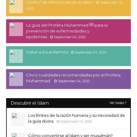
Control de infecciones en el Islam
September 04,
2020
La guía del Profeta Muhammad ﷺ para la
prevención de enfermedades y
epidemias
September 04, 2020
Visitar a los enfermos
September 04, 2020
Cinco cualidades recomendadas por el Profeta
Muhammad
September 04, 2020
Descubrir el Islam
Ver todas
Los límites de la razón humana y su necesidad de
la guía divina
September 04, 2020
Cómo convertirse al Islam y ser musulmán?